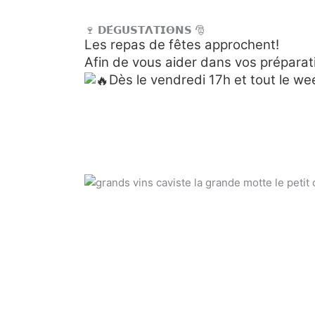
🍷 𝗗𝗘́𝗚𝗨𝗦𝗧𝝠𝗧𝗜𝝝𝗡𝗦 🎅
Les repas de fêtes approchent!
Afin de vous aider dans vos prépara
Dès le vendredi 17h et tout le we