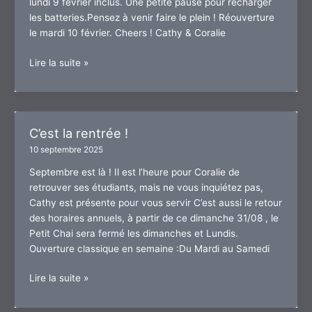
lundi 9 février inclus. Une petite pause pour recharger
les batteries.Pensez à venir faire le plein ! Réouverture
le mardi 10 février. Cheers ! Cathy & Coralie
Congés
Lire la suite »
d’hiver
2026
C’est la rentrée !
10 septembre 2025
Septembre est là ! Il est l’heure pour Coralie de
retrouver ses étudiants, mais ne vous inquiétez pas,
Cathy est présente pour vous servir C’est aussi le retour
des horaires annuels, à partir de ce dimanche 31/08 , le
Petit Chai sera fermé les dimanches et Lundis.
Ouverture classique en semaine :Du Mardi au Samedi
C’est
Lire la suite »
la
rentrée