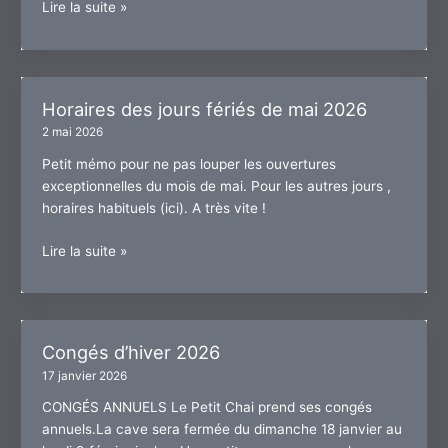
10
Lire la suite »
ans
du
Petit
Chai
Horaires des jours fériés de mai 2026
!
2 mai 2026
Petit mémo pour ne pas louper les ouvertures
exceptionnelles du mois de mai. Pour les autres jours ,
horaires habituels (ici). A très vite !
Horaires
Lire la suite »
des
jours
fériés
de
Congés d’hiver 2026
mai
17 janvier 2026
2026
CONGÉS ANNUELS Le Petit Chai prend ses congés
annuels.La cave sera fermée du dimanche 18 janvier au