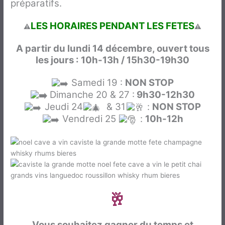
préparatifs.
LES HORAIRES PENDANT LES FETES
⚠️
⚠️
A partir du lundi 14 décembre, ouvert tous
les jours :
10h-13h / 15h30-19h30
Samedi 19 :
NON STOP
Dimanche 20 & 27 :
9h30-12h30
Jeudi 24
& 31
:
NON STOP
Vendredi 25
:
10h-12h
🍷 Le Catalogue est arrivé
!
🥂
Vous souhaitez gagner du temps et