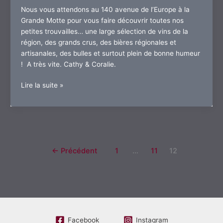
Nous vous attendons au 140 avenue de l’Europe à la
Grande Motte pour vous faire découvrir toutes nos
petites trouvailles… une large sélection de vins de la
région, des grands crus, des bières régionales et
artisanales, des bulles et surtout plein de bonne humeur
! A très vite. Cathy & Coralie.
C’est
Lire la suite »
parti
la
cave
est
ouverte
!
←
Précédent
1
…
11
12
Facebook
Instagram