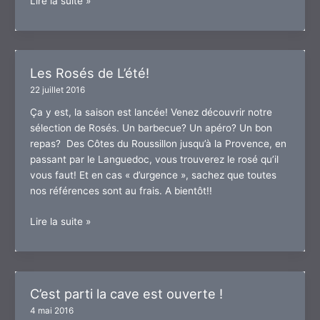
Lire la suite »
de
La
Grande
Motte!
Les Rosés de L’été!
22 juillet 2016
Ça y est, la saison est lancée! Venez découvrir notre
sélection de Rosés. Un barbecue? Un apéro? Un bon
repas? Des Côtes du Roussillon jusqu’à la Provence, en
passant par le Languedoc, vous trouverez le rosé qu’il
vous faut! Et en cas « d’urgence », sachez que toutes
nos références sont au frais. A bientôt!!
Les
Lire la suite »
Rosés
de
L’été!
C’est parti la cave est ouverte !
4 mai 2016