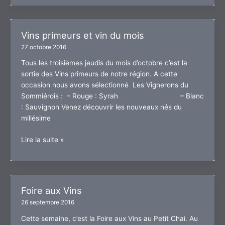
avec
le
Petit
Vins primeurs et vin du mois
Chai
27 octobre 2016
Tous les troisièmes jeudis du mois d’octobre c’est la
sortie des Vins primeurs de notre région. A cette
occasion nous avons sélectionné Les Vignerons du
Sommiérois : – Rouge : Syrah – Blanc
: Sauvignon Venez découvrir les nouveaux nés du
millésime
Vins
Lire la suite »
primeurs
et
vin
du
Foire aux Vins
mois
26 septembre 2016
Cette semaine, c’est la Foire aux Vins au Petit Chai. Au